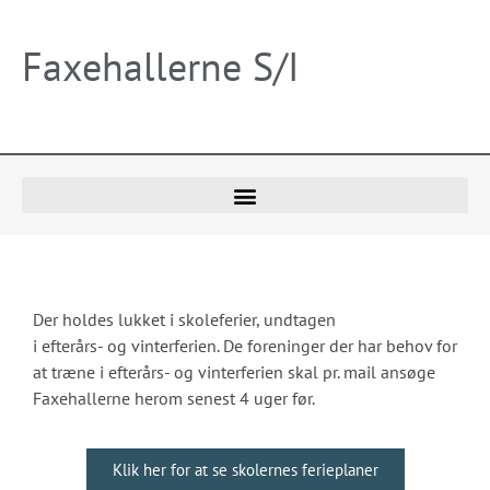
Faxehallerne S/I
Der holdes lukket i skoleferier, undtagen
i
efterårs-
og
vinter
ferien
. De f
oreninger der har behov for
at træne i
efterårs-
og
vinter
ferien
skal pr. mail ansøge
Faxehallerne herom senest 4 uger før.
Klik her for at se skolernes ferieplaner